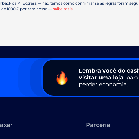
back da AliExpress — não temos como confirmar se as regras foram seguid
 de 1000 ₽ por erro nosso —
saiba mais
.
Lembra você do cas
visitar uma loja
, par
perder economia.
aixar
Parceria