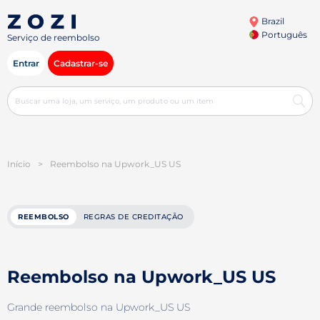
Brazil
Português
Serviço de reembolso
Entrar
Cadastrar-se
Início
>
Reembolso na Upwork_US US
REEMBOLSO
REGRAS DE CREDITAÇÃO
Reembolso na Upwork_US US
Grande reembolso na Upwork_US US