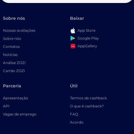
Sobre nós
Baixar
Nossas avaliações
App Store
Google Play
Sobre nós
AppGallery
Contatos
Notícias
Análise ZOZI
Cartão ZOZI
Parceria
Útil
Apresentação
Termos de cashback
API
O que é cashback?
Vagas de emprego
FAQ
Acordo