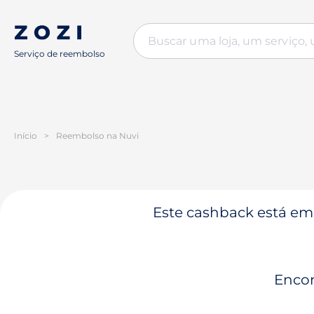
Serviço de reembolso
Início
>
Reembolso na Nuvi
Este cashback está em 
Encon