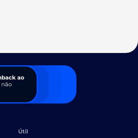
hback ao
a não
Útil