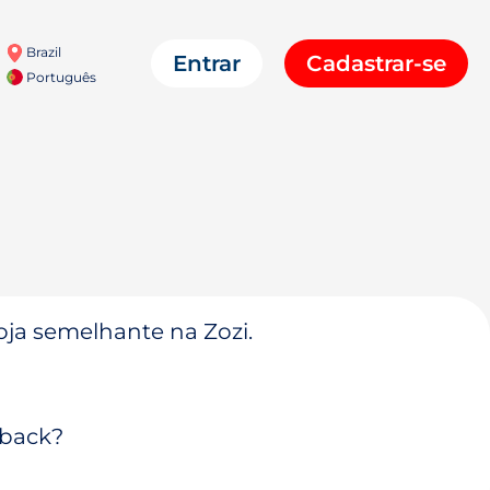
Brazil
Entrar
Cadastrar-se
Português
oja semelhante na Zozi.
hback?