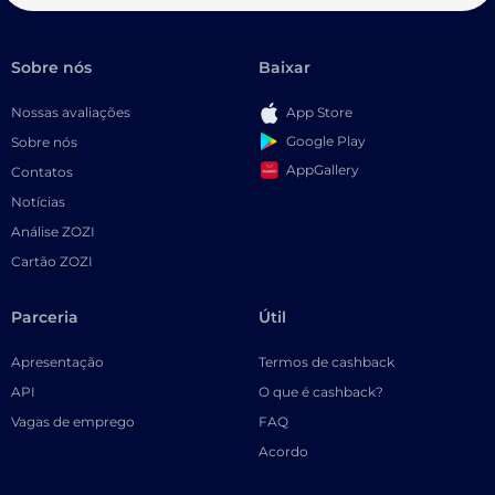
Sobre nós
Baixar
Nossas avaliações
App Store
Google Play
Sobre nós
AppGallery
Contatos
Notícias
Análise ZOZI
Cartão ZOZI
Parceria
Útil
Apresentação
Termos de cashback
API
O que é cashback?
Vagas de emprego
FAQ
Acordo