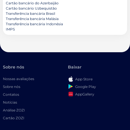
Cartão bancário do Azerbaijão
Cartão bancário Uzbequistão
Transferência bancária Brasil
Transferência bancária Malásia
Transferência bancária Indonésia
IMPS
Sobre nós
Baixar
Nossas avaliações
App Store
Google Play
Sobre nós
AppGallery
Contatos
Notícias
Análise ZOZI
Cartão ZOZI