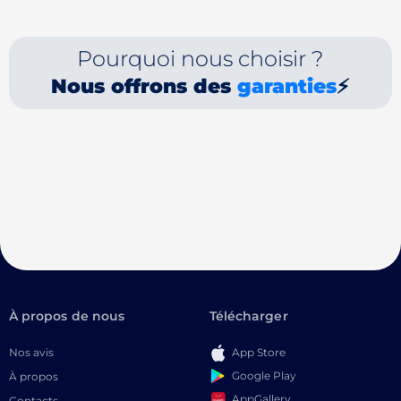
Pourquoi nous choisir ?
Nous offrons des
garanties
⚡
À propos de nous
Télécharger
Nos avis
App Store
Google Play
À propos
AppGallery
Contacts