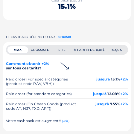
Cashback jusqu'à
15.1%
LE CASHBACK DÉPEND DU TARIF
CHOISIR
MAX
GROSSISTE
LITE
À PARTIR DE 0,01$
REÇUS
Comment obtenir +2%
sur tous ces tarifs?
Paid order (For special categories
jusqu'à
15.1%
+2%
(product code RAV, VBH))
Paid order (for standard categories)
jusqu'à
12.08%
+2%
Paid order (On Cheap Goods (product
jusqu'à
7.55%
+2%
code AT, N37, TXD, ART))
Votre cashback est augmenté
(voir)