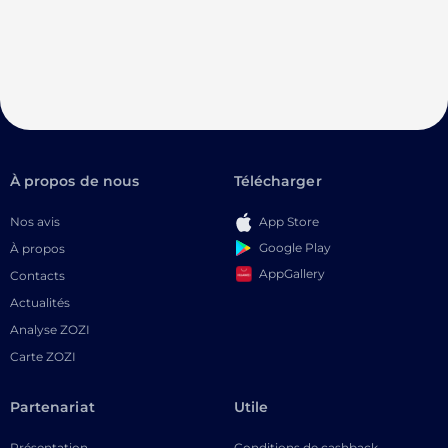
À propos de nous
Télécharger
Nos avis
App Store
Google Play
À propos
AppGallery
Contacts
Actualités
Analyse ZOZI
Carte ZOZI
Partenariat
Utile
Présentation
Conditions de cashback