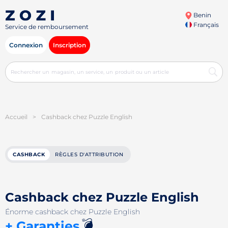
Benin
Français
Service de remboursement
Connexion
Inscription
Accueil
>
Cashback chez Puzzle English
CASHBACK
RÈGLES D'ATTRIBUTION
Cashback chez Puzzle English
Énorme cashback chez Puzzle English
💣
+ Garanties