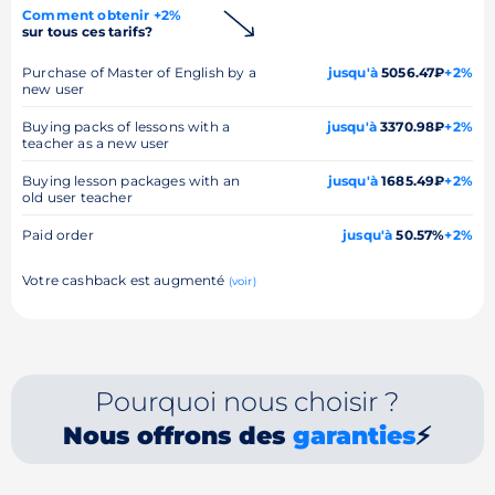
Comment obtenir +2%
sur tous ces tarifs?
Purchase of Master of English by a
jusqu'à
5056.47₽
+2%
new user
Buying packs of lessons with a
jusqu'à
3370.98₽
+2%
teacher as a new user
Buying lesson packages with an
jusqu'à
1685.49₽
+2%
old user teacher
Paid order
jusqu'à
50.57%
+2%
Votre cashback est augmenté
(voir)
Pourquoi nous choisir ?
Nous offrons des
garanties
⚡