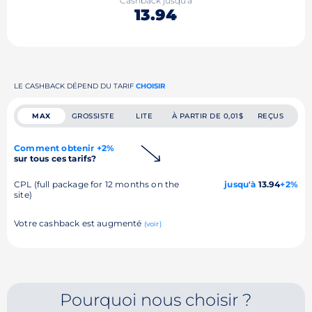
Cashback jusqu'à
13.94
LE CASHBACK DÉPEND DU TARIF
CHOISIR
MAX
GROSSISTE
LITE
À PARTIR DE 0,01$
REÇUS
Comment obtenir +2%
sur tous ces tarifs?
CPL (full package for 12 months on the
jusqu'à
13.94
+2%
site)
Votre cashback est augmenté
(voir)
Pourquoi nous choisir ?