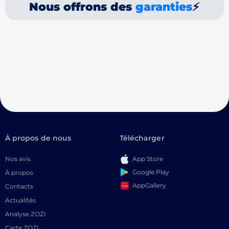
Nous offrons des
garanties
⚡
À propos de nous
Télécharger
Nos avis
App Store
Google Play
À propos
AppGallery
Contacts
Actualités
Analyse ZOZI
Carte ZOZI