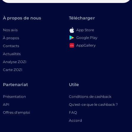
À propos de nous
Télécharger
Nos avis
App Store
Google Play
À propos
AppGallery
Contacts
Actualités
Analyse ZOZI
Carte ZOZI
Partenariat
Utile
Présentation
Conditions de cashback
API
Qu'est-ce que le cashback ?
Offres d’emploi
FAQ
Accord