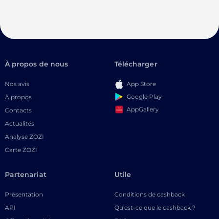
À propos de nous
Télécharger
Nos avis
App Store
Google Play
À propos
AppGallery
Contacts
Actualités
Analyse ZOZI
Carte ZOZI
Partenariat
Utile
Présentation
Conditions de cashback
API
Qu'est-ce que le cashback ?