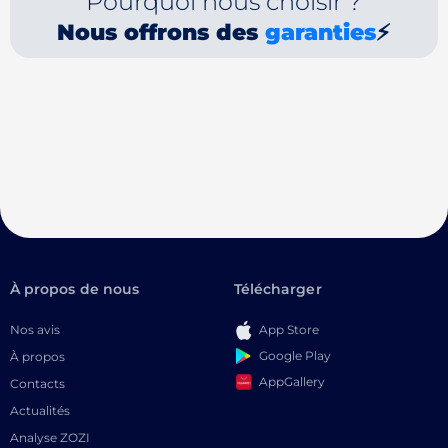
Pourquoi nous choisir ?
Nous offrons des
garanties
⚡
À propos de nous
Télécharger
Nos avis
App Store
Google Play
À propos
AppGallery
Contacts
Actualités
Analyse ZOZI