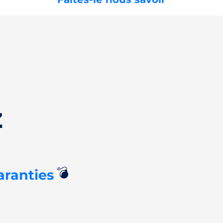
z
💣
aranties