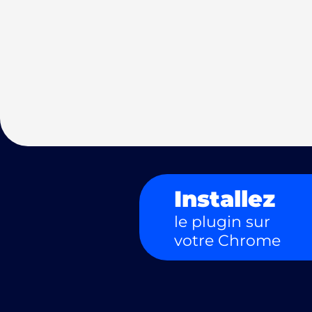
Installez
le plugin sur
votre Chrome