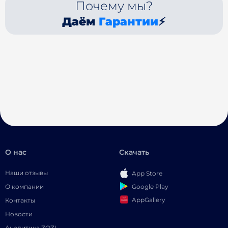
Почему мы?
Даём
Гарантии
⚡
О нас
Скачать
Наши отзывы
App Store
Google Play
О компании
AppGallery
Контакты
Новости
Аналитика ZOZI