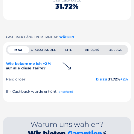
Cashback bis zu
31.72%
CASHBACK HÄNGT VOM TARIF AB
WÄHLEN
MAX
GROSSHANDEL
LITE
AB 0,01$
BELEGE
Wie bekomme ich +2 %
auf alle diese Tarife?
Paid order
bis zu
31.72%
+2%
Ihr Cashback wurde erhöht
(ansehen)
Warum uns wählen?
Wir bieten
Garantien
⚡