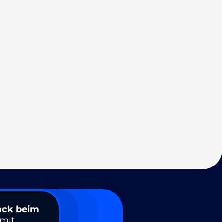
ack beim
amit