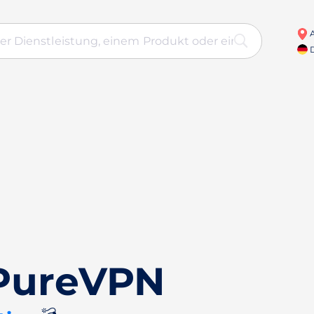
A
D
 PureVPN