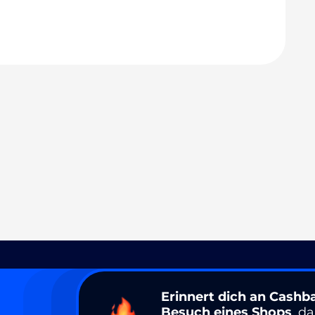
Erinnert dich an Cashb
Besuch eines Shops
, d