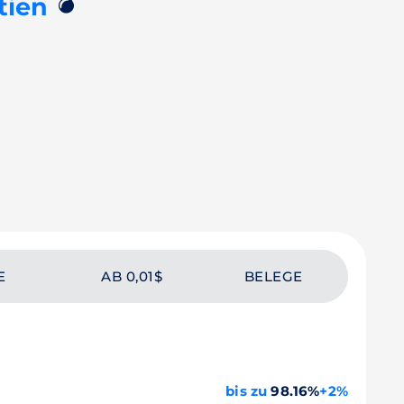
💣
tien
E
AB 0,01$
BELEGE
bis zu
98.16%
+2%