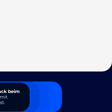
ack beim
amit
st.