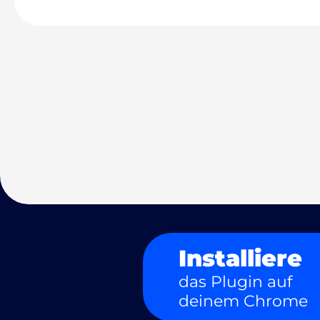
Installiere
das Plugin auf
deinem Chrome