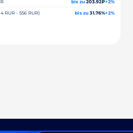
UR
bis zu
203.92₽
+2%
104 RUR - 556 RUR)
bis zu
31.76%
+2%