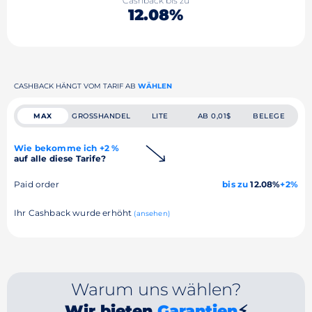
Cashback bis zu
12.08%
CASHBACK HÄNGT VOM TARIF AB
WÄHLEN
MAX
GROSSHANDEL
LITE
AB 0,01$
BELEGE
Wie bekomme ich +2 %
auf alle diese Tarife?
Paid order
bis zu
12.08%
+2%
Ihr Cashback wurde erhöht
(ansehen)
Warum uns wählen?
Wir bieten
Garantien
⚡