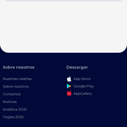
Sobre nosotros
Descargar
Nuestras reseñas
App Store
Google Play
Sobre nosotros
AppGallery
Contactos
Noticias
Analítica ZOZI
Tarjeta ZOZI