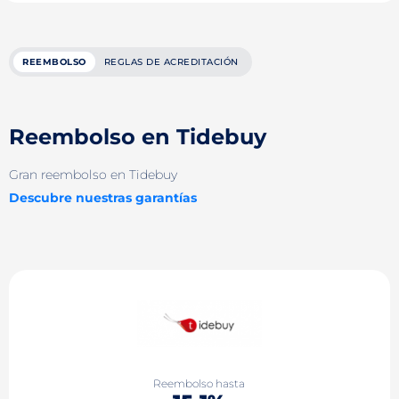
REEMBOLSO
REGLAS DE ACREDITACIÓN
Reembolso en Tidebuy
Gran reembolso en Tidebuy
Descubre nuestras garantías
Reembolso hasta