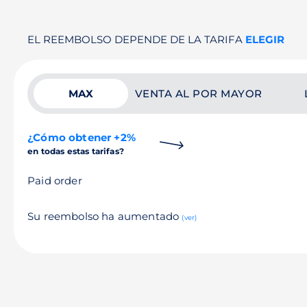
EL REEMBOLSO DEPENDE DE LA TARIFA
ELEGIR
MAX
VENTA AL POR MAYOR
¿Cómo obtener +2%
en todas estas tarifas?
Paid order
Su reembolso ha aumentado
(ver)