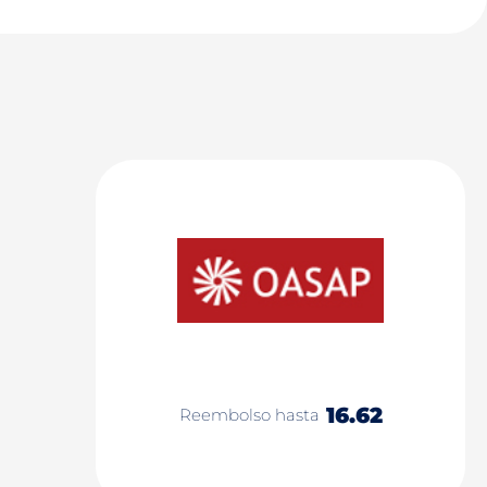
16.62
Reembolso hasta