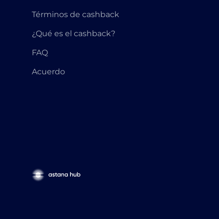
Términos de cashback
¿Qué es el cashback?
FAQ
Acuerdo