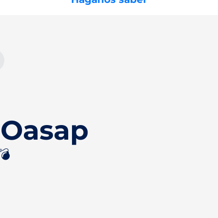
 Oasap
💣