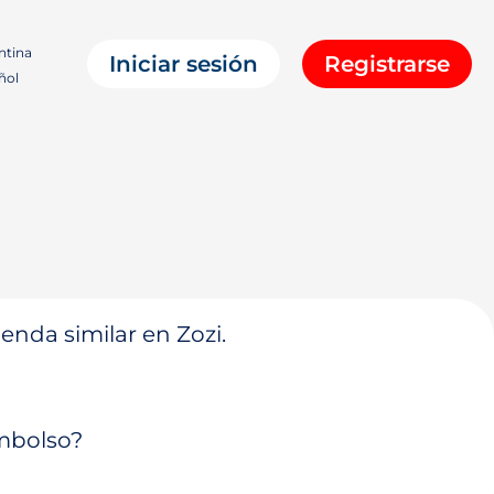
ntina
Iniciar sesión
Registrarse
ñol
enda similar en Zozi.
embolso?