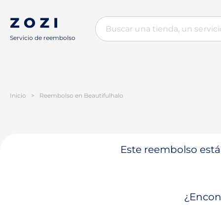
Servicio de reembolso
Inicio
>
Reembolso en Beautifulhalo
Este reembolso está 
¿Encont