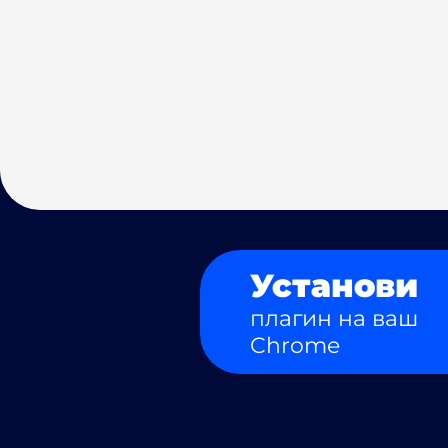
Установи
плагин на ваш
Chrome