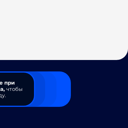
е при
а,
чтобы
ду.