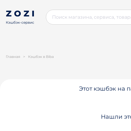
Кэшбэк-сервис
Главная
>
Кэшбэк в Biba
Этот кэшбэк на п
Нашли эт